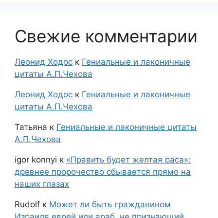
Свежие комментарии
Леонид Ходос
к
Гениальные и лаконичные
цитаты А.П.Чехова
Леонид Ходос
к
Гениальные и лаконичные
цитаты А.П.Чехова
Татьяна
к
Гениальные и лаконичные цитаты
А.П.Чехова
igor konnyi
к
«Править будет желтая раса»:
древнее пророчество сбывается прямо на
наших глазах
Rudolf
к
Может ли быть гражданином
Израиля еврей или араб, не признающий