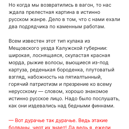
Но когда мы возвратились в вагон, то нас
ждала прелестная картина в истинно
русском жанре. Дело в том, что с нами ехали
два подрядчика по каменным работам.
Всем известен этот тип кулака из
Мещовского уезда Калужской губернии:
широкая, лоснящаяся, скуластая красная
морда, рыжие волосы, вьющиеся из-под
картуза, реденькая бороденка, плутоватый
взгляд, набожность на пятиалтынный,
горячий патриотизм и презрение ко всему
нерусскому — словом, хорошо знакомое
истинно русское лицо. Надо было послушать,
как они издевались над бедными финнами.
— Вот дурачье так дурачье. Ведь этакие
болваны, черт их знает! Да ведь я, ежели