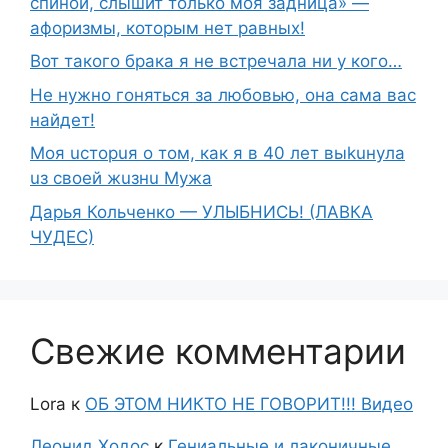
спиной, слышит только моя задница» —
афоризмы, которым нет равных!
Вот такого брака я не встречала ни у кого…
Не нужно гоняться за любовью, она сама вас
найдет!
Moя ucтopuя о том, как я в 40 лет выkuнyлa
uз свoeй жuзнu Myжа
Дарья Кольченко — УЛЫБНИСЬ! (ЛАВКА
ЧУДЕС)
Свежие комментарии
Lora
к
ОБ ЭТОМ НИКТО НЕ ГОВОРИТ!!! Видео
Леонид Ходос
к
Гениальные и лаконичные