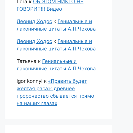
Lora
к
ОБ ЭТОМ НИКТО НЕ
ГОВОРИТ!!! Видео
Леонид Ходос
к
Гениальные и
лаконичные цитаты А.П.Чехова
Леонид Ходос
к
Гениальные и
лаконичные цитаты А.П.Чехова
Татьяна
к
Гениальные и
лаконичные цитаты А.П.Чехова
igor konnyi
к
«Править будет
желтая раса»: древнее
пророчество сбывается прямо
на наших глазах