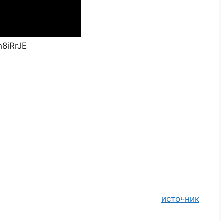
8iRrJE
источник