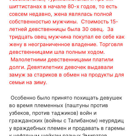
шиттистанах в начале 80-х годов, то есть
совсем недавно, жена являлась полной
собственностью мужчины. Стоимость 15-
летней девственницы была 30 овец. За
тридцать овец мужчина покупал ее себе как
жену в неограниченное владение. Торговля
девственницами шла полным ходом.
Малолетними девственницами платили
долги. Девятилетних девочек выдавали
замуж за стариков в обмен на продукты для
семьи на зиму.
Особенно было принято похищать девушек
во время племенных (паштуны против
узбеков, против таджиков) войн и
гражданских (войны с Талибаном) неурядиц
у враждебных племен и продавать в гаремы
к нефтяным шейхам разных Эмиратов.