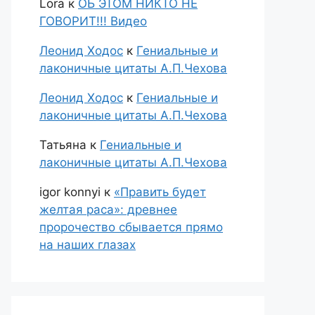
Lora
к
ОБ ЭТОМ НИКТО НЕ
ГОВОРИТ!!! Видео
Леонид Ходос
к
Гениальные и
лаконичные цитаты А.П.Чехова
Леонид Ходос
к
Гениальные и
лаконичные цитаты А.П.Чехова
Татьяна
к
Гениальные и
лаконичные цитаты А.П.Чехова
igor konnyi
к
«Править будет
желтая раса»: древнее
пророчество сбывается прямо
на наших глазах