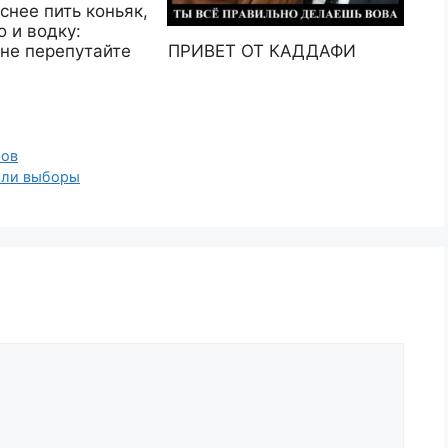
снее пить коньяк,
о и водку:
ПРИВЕТ ОТ КАДДАФИ
 не перепутайте
ров
или выборы