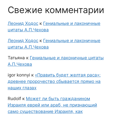
Свежие комментарии
Леонид Ходос
к
Гениальные и лаконичные
цитаты А.П.Чехова
Леонид Ходос
к
Гениальные и лаконичные
цитаты А.П.Чехова
Татьяна
к
Гениальные и лаконичные цитаты
А.П.Чехова
igor konnyi
к
«Править будет желтая раса»:
древнее пророчество сбывается прямо на
наших глазах
Rudolf
к
Может ли быть гражданином
Израиля еврей или араб, не признающий
само существование Израиля, как