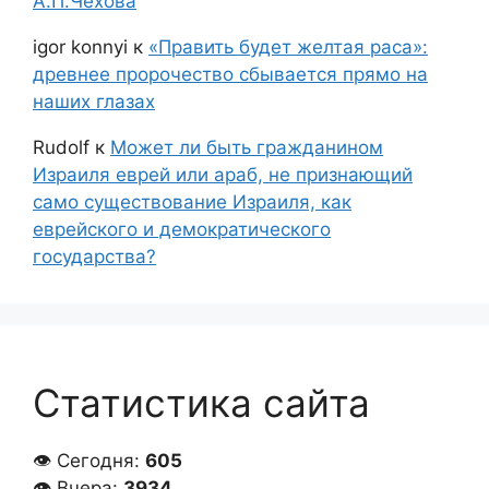
А.П.Чехова
igor konnyi
к
«Править будет желтая раса»:
древнее пророчество сбывается прямо на
наших глазах
Rudolf
к
Может ли быть гражданином
Израиля еврей или араб, не признающий
само существование Израиля, как
еврейского и демократического
государства?
Статистика сайта
👁 Сегодня:
605
👁 Вчера:
3934