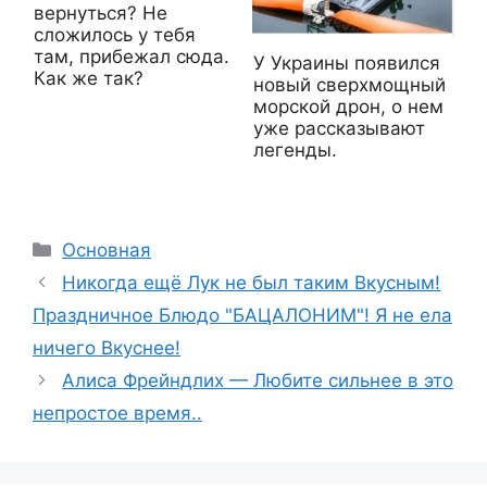
вернуться? Не
сложилось у тебя
там, прибежал сюда.
У Украины появился
Как же так?
новый сверхмощный
морской дрон, о нем
уже рассказывают
легенды.
Рубрики
Основная
Никогда ещё Лук не был таким Вкусным!
Праздничное Блюдо "БАЦАЛОНИМ"! Я не ела
ничего Вкуснее!
Алиса Фрейндлих — Любите сильнее в это
непростое время..