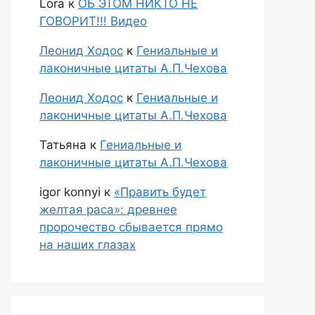
Lora
к
ОБ ЭТОМ НИКТО НЕ
ГОВОРИТ!!! Видео
Леонид Ходос
к
Гениальные и
лаконичные цитаты А.П.Чехова
Леонид Ходос
к
Гениальные и
лаконичные цитаты А.П.Чехова
Татьяна
к
Гениальные и
лаконичные цитаты А.П.Чехова
igor konnyi
к
«Править будет
желтая раса»: древнее
пророчество сбывается прямо
на наших глазах