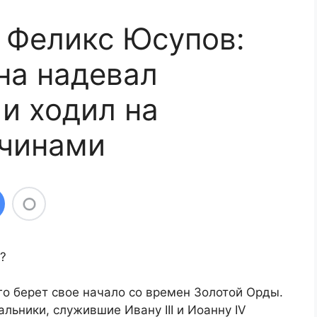
ь Феликс Юсупов:
на надевал
и ходил на
жчинами
?
его берет свое начало со времен Золотой Орды.
ьники, служившие Ивану III и Иоанну IV