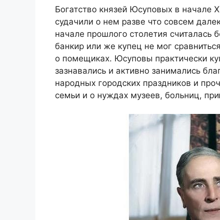
Богатство князей Юсуповых в начале X
судачили о нем разве что совсем дале
начале прошлого столетия считалась б
банкир или же купец не мог сравнитьс
о помещиках. Юсуповы практически куп
зазнавались и активно занимались бла
народных городских праздников и про
семьи и о нуждах музеев, больниц, при