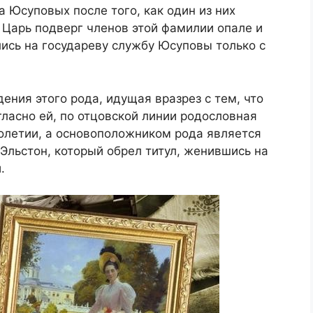
а Юсуповых после того, как один из них
 Царь подверг членов этой фамилии опале и
лись на государеву службу Юсуповы только с
ения этого рода, идущая вразрез с тем, что
гласно ей, по отцовской линии родословная
столетии, а основоположником рода является
Эльстон, который обрел титул, женившись на
.