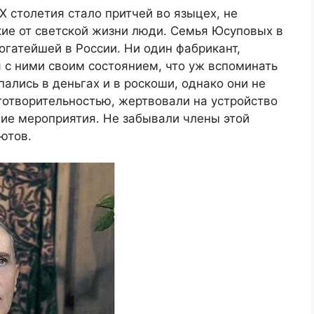
X столетия стало притчей во языцех, не
кие от светской жизни люди. Семья Юсуповых в
огатейшей в России. Ни один фабрикант,
я с ними своим состоянием, что уж вспоминать
ались в деньгах и в роскоши, однако они не
готворительностью, жертвовали на устройство
чие мероприятия. Не забывали члены этой
ютов.