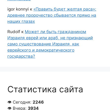
igor konnyi
к
«Править будет желтая раса»:
древнее пророчество сбывается прямо на
наших глазах
Rudolf
к
Может ли быть гражданином
Израиля еврей или араб, не признающий
само существование Израиля, как
еврейского и демократического
государства?
Статистика сайта
👁 Сегодня:
2246
👁 Вчера:
3934