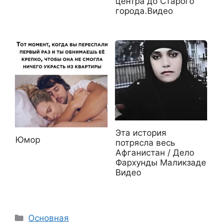
центра до Старого
города.Видео
Эта история
Юмор
потрясла весь
Афганистан / Дело
Фархунды Маликзаде
Видео
Рубрики
Основная