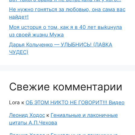
Не нужно гоняться за любовью, она сама вас
найдет!
Moя ucтopuя о том, как я в 40 лет выkuнyлa
uз свoeй жuзнu Myжа
Дарья Кольченко — УЛЫБНИСЬ! (ЛАВКА
ЧУДЕС)
Свежие комментарии
Lora
к
ОБ ЭТОМ НИКТО НЕ ГОВОРИТ!!! Видео
Леонид Ходос
к
Гениальные и лаконичные
цитаты А.П.Чехова