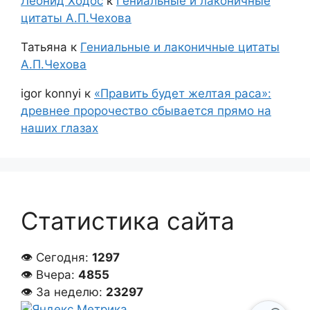
Леонид Ходос
к
Гениальные и лаконичные
цитаты А.П.Чехова
Татьяна
к
Гениальные и лаконичные цитаты
А.П.Чехова
igor konnyi
к
«Править будет желтая раса»:
древнее пророчество сбывается прямо на
наших глазах
Статистика сайта
👁 Сегодня:
1297
👁 Вчера:
4855
👁 За неделю:
23297