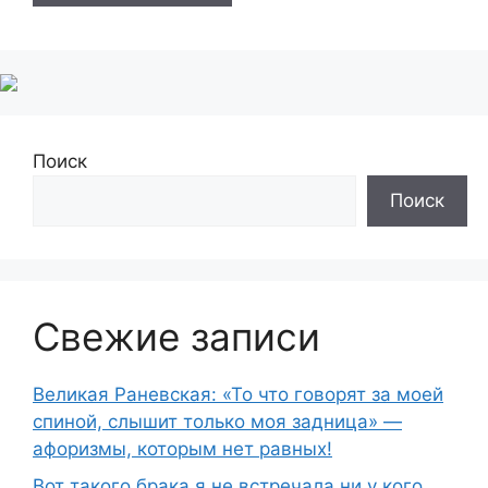
Поиск
Поиск
Свежие записи
Великая Раневская: «То что говорят за моей
спиной, слышит только моя задница» —
афоризмы, которым нет равных!
Вот такого брака я не встречала ни у кого…