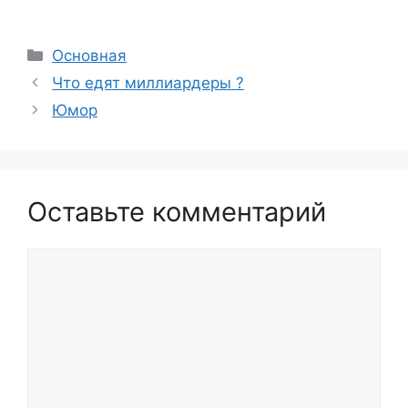
Рубрики
Основная
Что едят миллиардеры ?
Юмор
Оставьте комментарий
Комментарий