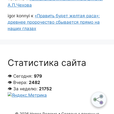
А.П.Чехова
igor konnyi
к
«Править будет желтая раса»:
древнее пророчество сбывается прямо на
наших глазах
Статистика сайта
👁 Сегодня:
979
👁 Вчера:
2482
👁 За неделю:
21752
© 2026 Новое Резюме
• Создано с помощью