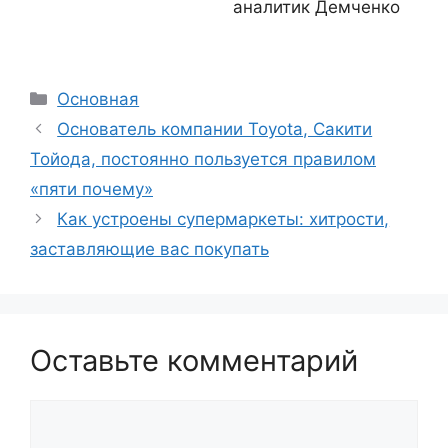
аналитик Демченко
Рубрики
Основная
Основатель компании Toyota, Сакити
Тойода, постоянно пользуется правилом
«пяти почему»
Как устроены супермаркеты: хитрости,
заставляющие вас покупать
Оставьте комментарий
Комментарий