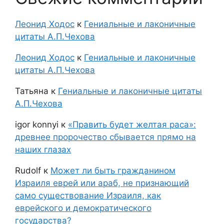
Леонид Ходос
к
Гениальные и лаконичные
цитаты А.П.Чехова
Леонид Ходос
к
Гениальные и лаконичные
цитаты А.П.Чехова
Татьяна
к
Гениальные и лаконичные цитаты
А.П.Чехова
igor konnyi
к
«Править будет желтая раса»:
древнее пророчество сбывается прямо на
наших глазах
Rudolf
к
Может ли быть гражданином
Израиля еврей или араб, не признающий
само существование Израиля, как
еврейского и демократического
государства?