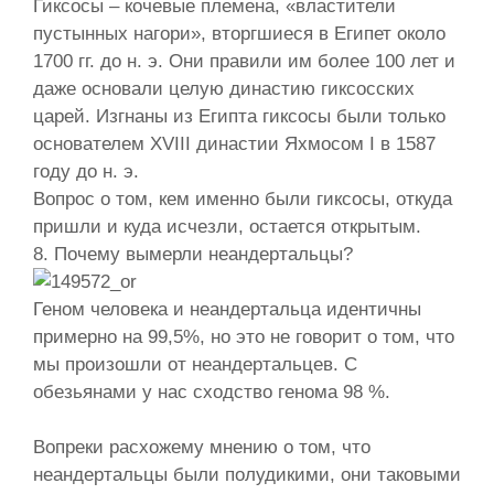
Гиксосы – кочевые племена, «властители
пустынных нагори», вторгшиеся в Египет около
1700 гг. до н. э. Они правили им более 100 лет и
даже основали целую династию гиксосских
царей. Изгнаны из Египта гиксосы были только
основателем XVIII династии Яхмосом I в 1587
году до н. э.
Вопрос о том, кем именно были гиксосы, откуда
пришли и куда исчезли, остается открытым.
8. Почему вымерли неандертальцы?
Геном человека и неандертальца идентичны
примерно на 99,5%, но это не говорит о том, что
мы произошли от неандертальцев. С
обезьянами у нас сходство генома 98 %.
Вопреки расхожему мнению о том, что
неандертальцы были полудикими, они таковыми