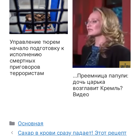
Управление тюрем
начало подготовку к
исполнению
смертных
приговоров
террористам
…Преемница папули:
дочь царька
возглавит Кремль?
Видео
Рубрики
Основная
Сахар в крови сразу падает! Этот рецепт