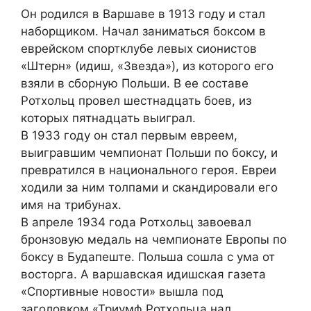
Он родился в Варшаве в 1913 году и стал
наборщиком. Начал заниматься боксом в
еврейском спортклубе левых сионистов
«Штерн» (идиш, «Звезда»), из которого его
взяли в сборную Польши. В ее составе
Ротхольц провел шестнадцать боев, из
которых пятнадцать выиграл.
В 1933 году он стал первым евреем,
выигравшим чемпионат Польши по боксу, и
превратился в национального героя. Евреи
ходили за ним толпами и скандировали его
имя на трибунах.
В апреле 1934 года Ротхольц завоевал
бронзовую медаль на чемпионате Европы по
боксу в Будапеште. Польша сошла с ума от
восторга. А варшавская идишская газета
«Спортивные новости» вышла под
заголовком «Триумф Ротхольца над