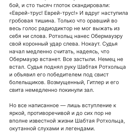
бой, и сто тысяч глоток скандировали:
«Еврей-трус! Еврей-трус!» И вдруг наступила
гробовая тишина. Только что оравший во
весь голос радиодиктор не мог выжать из
себя ни слова. Ротхольц нанес Обермауэру
свой коронный удар слева. Нокаут. Судья
начал медленно считать, надеясь, что
Обермауэр встанет. Все застыли. Немец не
встал. Судья поднял руку Шабтая Ротхольца
и объявил его победителем под свист
болельщиков. Возмущенный, Гитлер и его
свита немедленно покинули зал.
Но все написанное — лишь вступление к
яркой, противоречивой и до сих пор не
вполне известной жизни Шабтая Ротхольца,
окутанной слухами и легендами.