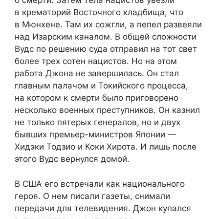
о смерти. Затем тела нацистов увезли
в крематорий Восточного кладбища, что
в Мюнхене. Там их сожгли, а пепел развеяли
над Изарским каналом. В общей сложности
Вудс по решению суда отправил на тот свет
более трех сотен нацистов. Но на этом
работа Джона не завершилась. Он стал
главным палачом и Токийского процесса,
на котором к смерти было приговорено
несколько военных преступников. Он казнил
не только пятерых генералов, но и двух
бывших премьер-министров Японии —
Хидэки Тодзио и Коки Хирота. И лишь после
этого Вудс вернулся домой.
В США его встречали как национального
героя. О нем писали газеты, снимали
передачи для телевидения. Джон купался