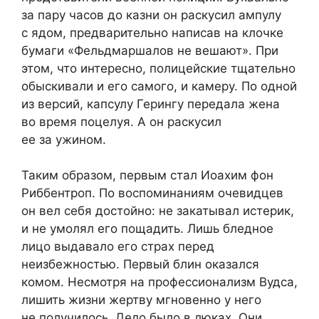
за пару часов до казни он раскусил ампулу
с ядом, предварительно написав на клочке
бумаги «Фельдмаршалов не вешают». При
этом, что интересно, полицейские тщательно
обыскивали и его самого, и камеру. По одной
из версий, капсулу Герингу передала жена
во время поцелуя. А он раскусил
ее за ужином.
Таким образом, первым стал Иоахим фон
Риббентроп. По воспоминаниям очевидцев
он вел себя достойно: не закатывал истерик,
и не умолял его пощадить. Лишь бледное
лицо выдавало его страх перед
неизбежностью. Первый блин оказался
комом. Несмотря на профессионализм Вудса,
лишить жизни жертву мгновенно у него
не получилось. Дело было в люках. Они