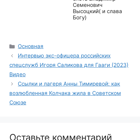
Семенович
Высоцкий( и слава
Богу)
Рубрики
Основная
Интервью экс-офицера российских
спецслужб Игоря Саликова для Гааги (2023)
Видео
Ссылки и лагеря Анны Тимиревой: как
возлюбленная Колчака жила в Советском
Союзе
Оставьте комментарий