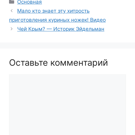
Рубрики
Основная
Мало кто знает эту хитрость
приготовления куриных ножек! Видео
Чей Крым? — Историк Эйдельман
Оставьте комментарий
Комментарий