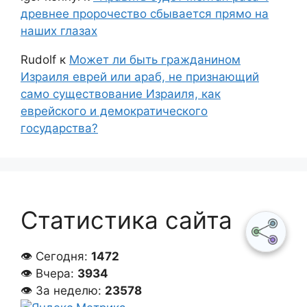
древнее пророчество сбывается прямо на
наших глазах
Rudolf
к
Может ли быть гражданином
Израиля еврей или араб, не признающий
само существование Израиля, как
еврейского и демократического
государства?
Статистика сайта
👁 Сегодня:
1472
👁 Вчера:
3934
👁 За неделю:
23578