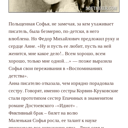
Польщенная Софья, не замечая, за кем ухаживает
писатель, была безмерно, по-детски, в него
влюблена. Но Федор Михайлович предложил руку и
сердце Анне. «Ну и пусть ее любит, пусть на ней
женится, мне какое дело!.. Всем хорошо, всем
хорошо, только мне одной…» — позже выразила
Софья свои переживания в «Воспоминаниях
детства».
Анна писателю отказала, чем изрядно порадовала
сестру. Говорят, именно сестры Корвин-Круковские
стали прототипом сестер Епачиных в знаменитом
романе Достоевского -«Идиот» .
Фиктивный брак – билет на волю
Маленькая Софья росла, ее талант к науке
признавало все окружение отца. Друг семьи,