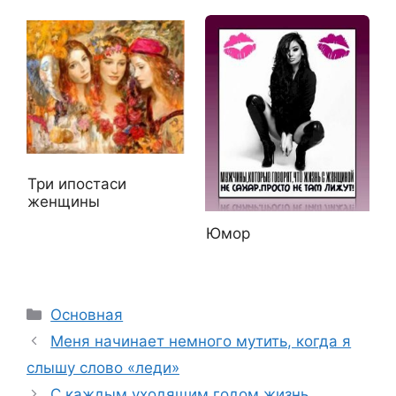
Три ипостаси
женщины
Юмор
Рубрики
Основная
Меня начинает немного мутить, когда я
слышу слово «леди»
С каждым уходящим годом жизнь