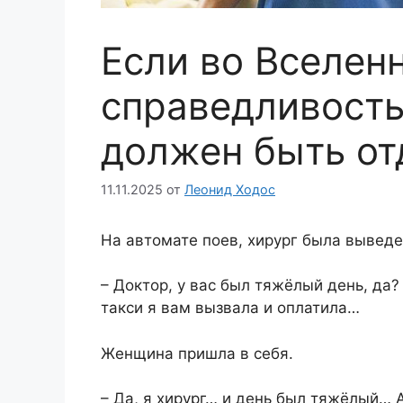
Если во Вселен
справедливость
должен быть от
11.11.2025
от
Леонид Ходос
На автомате поев, хирург была выведе
– Доктор, у вас был тяжёлый день, да?
такси я вам вызвала и оплатила…
Женщина пришла в себя.
– Да, я хирург… и день был тяжёлый… А