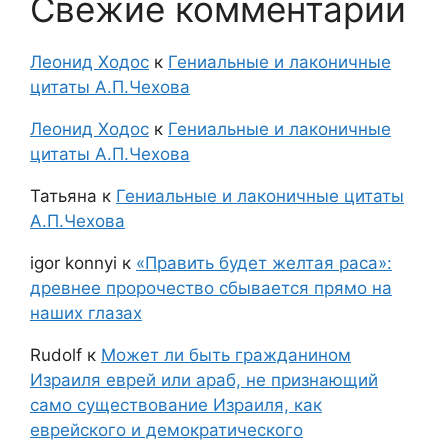
Свежие комментарии
Леонид Ходос
к
Гениальные и лаконичные
цитаты А.П.Чехова
Леонид Ходос
к
Гениальные и лаконичные
цитаты А.П.Чехова
Татьяна
к
Гениальные и лаконичные цитаты
А.П.Чехова
igor konnyi
к
«Править будет желтая раса»:
древнее пророчество сбывается прямо на
наших глазах
Rudolf
к
Может ли быть гражданином
Израиля еврей или араб, не признающий
само существование Израиля, как
еврейского и демократического