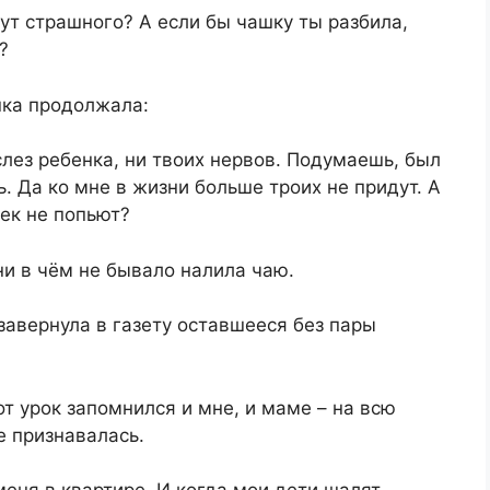
тут страшного? А если бы чашку ты разбила,
?
шка продолжала:
слез ребенка, ни твоих нервов. Подумаешь, был
ь. Да ко мне в жизни больше троих не придут. А
шек не попьют?
ни в чём не бывало налила чаю.
завернула в газету оставшееся без пары
от урок запомнился и мне, и маме – на всю
не признавалась.