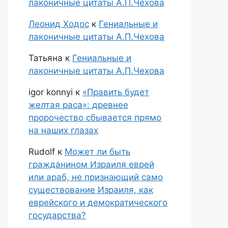
лаконичные цитаты А.П.Чехова
Леонид Ходос
к
Гениальные и
лаконичные цитаты А.П.Чехова
Татьяна
к
Гениальные и
лаконичные цитаты А.П.Чехова
igor konnyi
к
«Править будет
желтая раса»: древнее
пророчество сбывается прямо
на наших глазах
Rudolf
к
Может ли быть
гражданином Израиля еврей
или араб, не признающий само
существование Израиля, как
еврейского и демократического
государства?