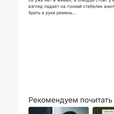
Её уже нет в живых, а блюдце стоит у 
взгляд падает на тонкий стебелек анют
брать в руки ремень…
Рекомендуем почитать