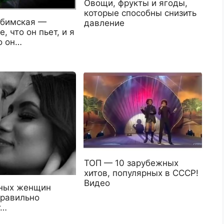
Овощи, фрукты и ягоды,
которые способны снизить
бимская —
давление
, что он пьет, и я
о он…
ТОП — 10 зарубежных
хитов, популярных в СССР!
Видео
ных женщин
правильно
т…