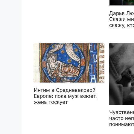
Дарья Лю
Скажи мне
скажу, кт
Интим в Средневековой
Европе: пока муж воюет,
жена тоскует
Чувствен
часто не
понимаю