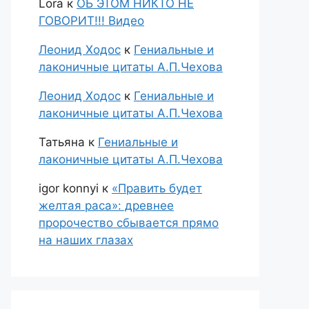
Lora
к
ОБ ЭТОМ НИКТО НЕ
ГОВОРИТ!!! Видео
Леонид Ходос
к
Гениальные и
лаконичные цитаты А.П.Чехова
Леонид Ходос
к
Гениальные и
лаконичные цитаты А.П.Чехова
Татьяна
к
Гениальные и
лаконичные цитаты А.П.Чехова
igor konnyi
к
«Править будет
желтая раса»: древнее
пророчество сбывается прямо
на наших глазах