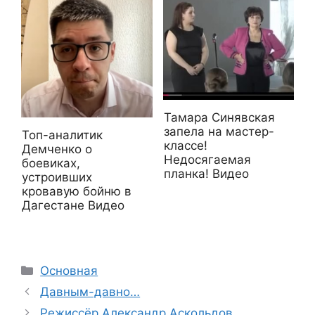
Тамара Синявская
запела на мастер-
Топ-аналитик
классе!
Демченко о
Недосягаемая
боевиках,
планка! Видео
устроивших
кровавую бойню в
Дагестане Видео
Рубрики
Основная
Давным-давно…
Режиссёр Александр Аскольдов