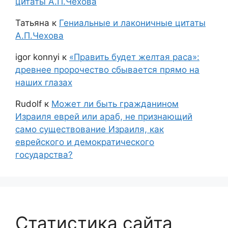
цитаты А.П.Чехова
Татьяна
к
Гениальные и лаконичные цитаты
А.П.Чехова
igor konnyi
к
«Править будет желтая раса»:
древнее пророчество сбывается прямо на
наших глазах
Rudolf
к
Может ли быть гражданином
Израиля еврей или араб, не признающий
само существование Израиля, как
еврейского и демократического
государства?
Статистика сайта