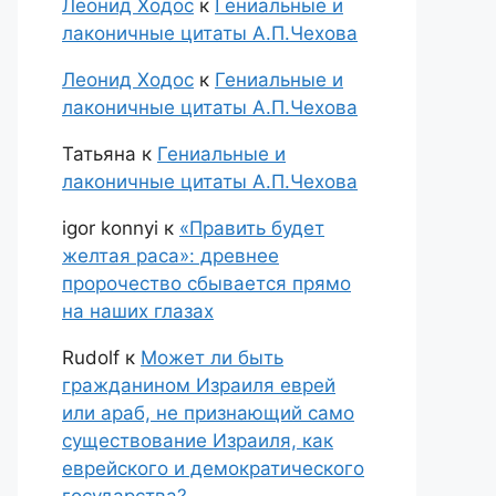
Леонид Ходос
к
Гениальные и
лаконичные цитаты А.П.Чехова
Леонид Ходос
к
Гениальные и
лаконичные цитаты А.П.Чехова
Татьяна
к
Гениальные и
лаконичные цитаты А.П.Чехова
igor konnyi
к
«Править будет
желтая раса»: древнее
пророчество сбывается прямо
на наших глазах
Rudolf
к
Может ли быть
гражданином Израиля еврей
или араб, не признающий само
существование Израиля, как
еврейского и демократического