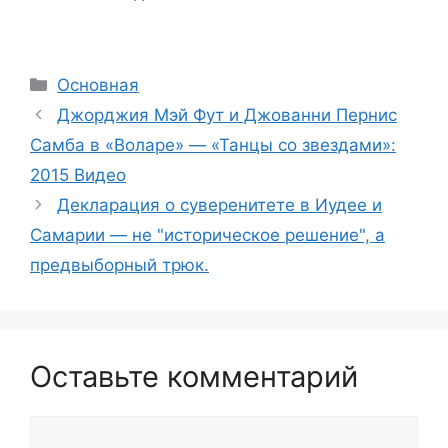
Рубрики
Основная
Джорджия Мэй Фут и Джованни Пернис
Самба в «Воларе» — «Танцы со звездами»:
2015 Видео
Декларация о суверенитете в Иудее и
Самарии — не "историческое решение", а
предвыборный трюк.
Оставьте комментарий
Комментарий