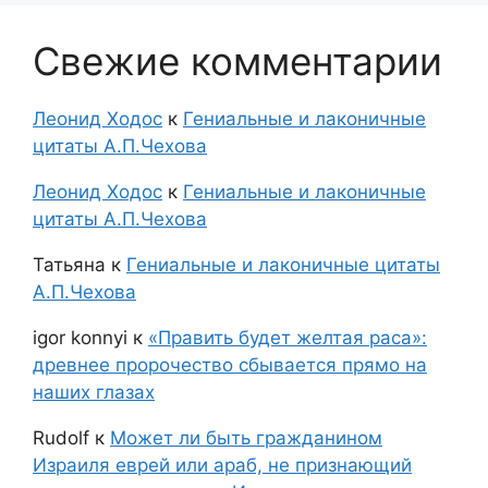
Свежие комментарии
Леонид Ходос
к
Гениальные и лаконичные
цитаты А.П.Чехова
Леонид Ходос
к
Гениальные и лаконичные
цитаты А.П.Чехова
Татьяна
к
Гениальные и лаконичные цитаты
А.П.Чехова
igor konnyi
к
«Править будет желтая раса»:
древнее пророчество сбывается прямо на
наших глазах
Rudolf
к
Может ли быть гражданином
Израиля еврей или араб, не признающий