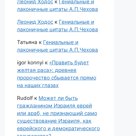
Леонид Ходос
к
Гениальные и
лаконичные цитаты А.П.Чехова
Леонид Ходос
к
Гениальные и
лаконичные цитаты А.П.Чехова
Татьяна
к
Гениальные и
лаконичные цитаты А.П.Чехова
igor konnyi
к
«Править будет
желтая раса»: древнее
пророчество сбывается прямо
на наших глазах
Rudolf
к
Может ли быть
гражданином Израиля еврей
или араб, не признающий само
существование Израиля, как
еврейского и демократического