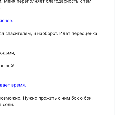
м. Меня переполняет благодарность к тем
.
яснее.
тся спасителем, и наоборот. Идет переоценка
людьми,
вылей!
!
ывает время.
возможно. Нужно прожить с ним бок о бок,
д соли.