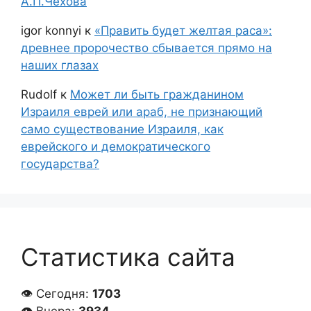
А.П.Чехова
igor konnyi
к
«Править будет желтая раса»:
древнее пророчество сбывается прямо на
наших глазах
Rudolf
к
Может ли быть гражданином
Израиля еврей или араб, не признающий
само существование Израиля, как
еврейского и демократического
государства?
Статистика сайта
👁 Сегодня:
1703