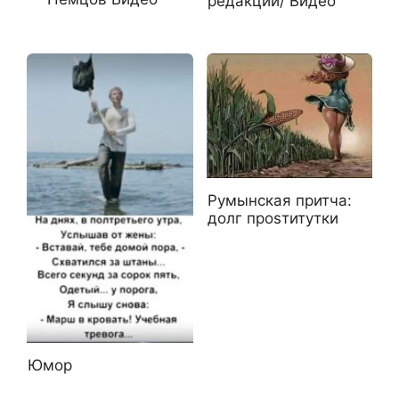
редакции/ Видео
Румынская притча:
долг проsтитутки
Юмор