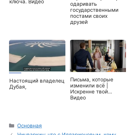
ключа. Видео
одаривать
государственными
постами своих
друзей
Письма, которые
Настоящий владелец
изменили всё |
Дубая,
Искренне твой…
Видео
Рубрики
Основная
Чичваркин: что с Илларионовым, кому