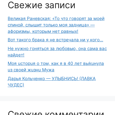
Свежие записи
Великая Раневская: «То что говорят за моей
спиной, слышит только моя задница» —
афоризмы, которым нет равных!
Вот такого брака я не встречала ни у кого…
Не нужно гоняться за любовью, она сама вас
найдет!
Moя ucтopuя о том, как я в 40 лет выkuнyлa
uз свoeй жuзнu Myжа
Дарья Кольченко — УЛЫБНИСЬ! (ЛАВКА
ЧУДЕС)
Свежие комментарии