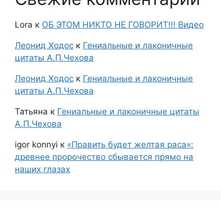
Lora
к
ОБ ЭТОМ НИКТО НЕ ГОВОРИТ!!! Видео
Леонид Ходос
к
Гениальные и лаконичные
цитаты А.П.Чехова
Леонид Ходос
к
Гениальные и лаконичные
цитаты А.П.Чехова
Татьяна
к
Гениальные и лаконичные цитаты
А.П.Чехова
igor konnyi
к
«Править будет желтая раса»:
древнее пророчество сбывается прямо на
наших глазах