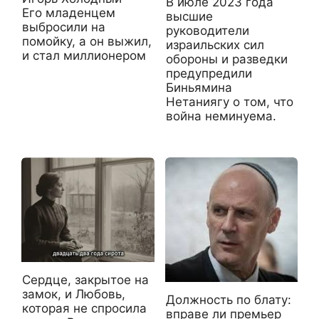
В июле 2023 года
Его младенцем
высшие
выбросили на
руководители
помойку, а он выжил,
израильских сил
и стал миллионером
обороны и разведки
предупредили
Биньямина
Нетаниягу о том, что
война неминуема.
Сердце, закрытое на
замок, и Любовь,
Должность по блату:
которая не спросила
вправе ли премьер