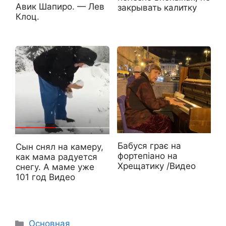
Авик Шапиро. — Лев
закрывать калитку
Клоц.
Бабуся грає на
Сын снял на камеру,
фортепіано на
как мама радуется
Хрещатику /Видео
снегу. А маме уже
101 год Видео
Рубрики
Основная