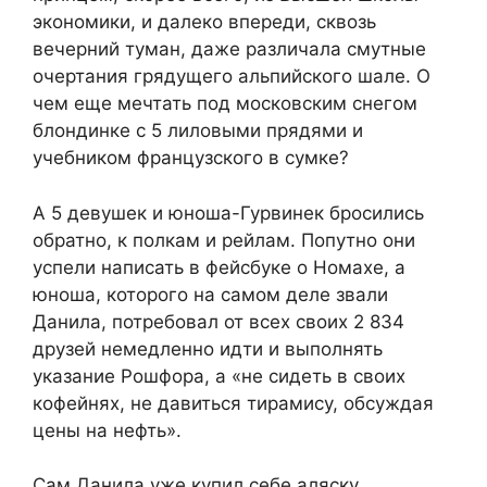
экономики, и далеко впереди, сквозь
вечерний туман, даже различала смутные
очертания грядущего альпийского шале. О
чем еще мечтать под московским снегом
блондинке с 5 лиловыми прядями и
учебником французского в сумке?
А 5 девушек и юноша-Гурвинек бросились
обратно, к полкам и рейлам. Попутно они
успели написать в фейсбуке о Номахе, а
юноша, которого на самом деле звали
Данила, потребовал от всех своих 2 834
друзей немедленно идти и выполнять
указание Рошфора, а «не сидеть в своих
кофейнях, не давиться тирамису, обсуждая
цены на нефть».
Сам Данила уже купил себе аляску,