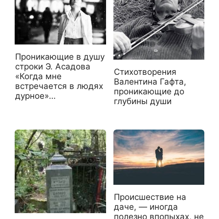
Проникающие в душу
строки Э. Асадова
Стихотворения
«Когда мне
Валентина Гафта,
встречается в людях
проникающие до
дурное»…
глубины души
Происшествие на
даче, — иногда
полезно впопыхах, не