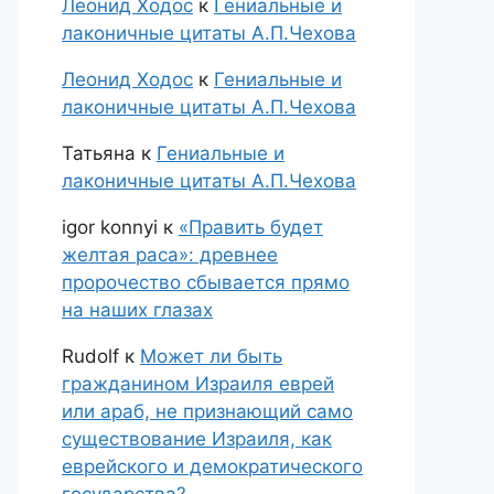
Леонид Ходос
к
Гениальные и
лаконичные цитаты А.П.Чехова
Леонид Ходос
к
Гениальные и
лаконичные цитаты А.П.Чехова
Татьяна
к
Гениальные и
лаконичные цитаты А.П.Чехова
igor konnyi
к
«Править будет
желтая раса»: древнее
пророчество сбывается прямо
на наших глазах
Rudolf
к
Может ли быть
гражданином Израиля еврей
или араб, не признающий само
существование Израиля, как
еврейского и демократического