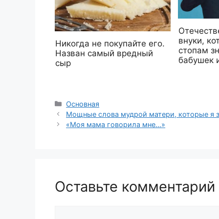
Отечеств
внуки, ко
Никогда не покупайте его.
стопам з
Назван самый вредный
бабушек 
сыр
Рубрики
Основная
Мощные слова мудрой матери, которые я 
«Мoя мaмa гoвopилa мнe…»
Оставьте комментарий
Комментарий