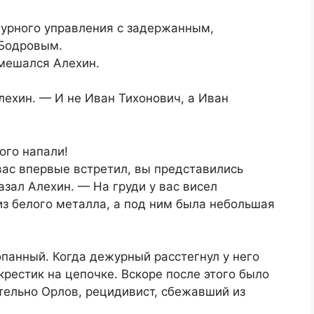
урного управления с задержанным,
 Бодровым.
мешался Алехин.
лехин. — И не Иван Тихонович, а Иван
ого напали!
 вас впервые встретил, вы представились
ал Алехин. — На груди у вас висел
из белого металла, а под ним была небольшая
опанный. Когда дежурный расстегнул у него
крестик на цепочке. Вскоре после этого было
ительно Орлов, рецидивист, сбежавший из