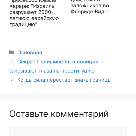
Профессор Юваль
заложников во
Харари: "Израиль
Флориде Видео
разрушает 2000-
летнюю еврейскую
традицию"
Рубрики
Основная
Секрет Полишинеля: в полиции
закрывают глаза на проституцию
Когда сила перестаёт знать границы
Оставьте комментарий
Комментарий