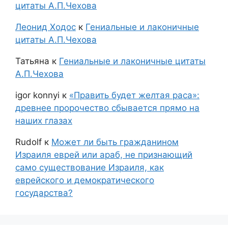
цитаты А.П.Чехова
Леонид Ходос
к
Гениальные и лаконичные
цитаты А.П.Чехова
Татьяна
к
Гениальные и лаконичные цитаты
А.П.Чехова
igor konnyi
к
«Править будет желтая раса»:
древнее пророчество сбывается прямо на
наших глазах
Rudolf
к
Может ли быть гражданином
Израиля еврей или араб, не признающий
само существование Израиля, как
еврейского и демократического
государства?