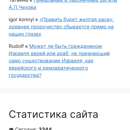
А.П.Чехова
igor konnyi
к
«Править будет желтая раса»:
древнее пророчество сбывается прямо на
наших глазах
Rudolf
к
Может ли быть гражданином
Израиля еврей или араб, не признающий
само существование Израиля, как
еврейского и демократического
государства?
Статистика сайта
👁 Сегодня:
3344