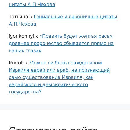
цитаты А.П.Чехова
Татьяна
к
Гениальные и лаконичные цитаты
А.П.Чехова
igor konnyi
к
«Править будет желтая раса»:
древнее пророчество сбывается прямо на
наших глазах
Rudolf
к
Может ли быть гражданином
Израиля еврей или араб, не признающий
само существование Израиля, как
еврейского и демократического
государства?