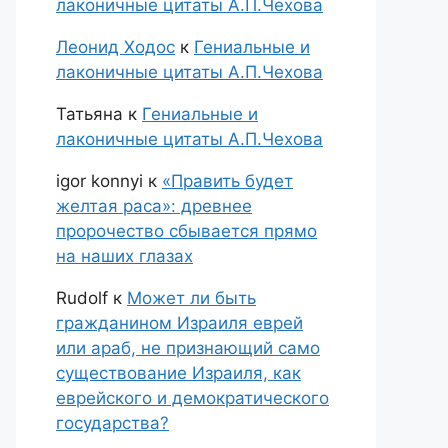
лаконичные цитаты А.П.Чехова
Леонид Ходос
к
Гениальные и
лаконичные цитаты А.П.Чехова
Татьяна
к
Гениальные и
лаконичные цитаты А.П.Чехова
igor konnyi
к
«Править будет
желтая раса»: древнее
пророчество сбывается прямо
на наших глазах
Rudolf
к
Может ли быть
гражданином Израиля еврей
или араб, не признающий само
существование Израиля, как
еврейского и демократического
государства?