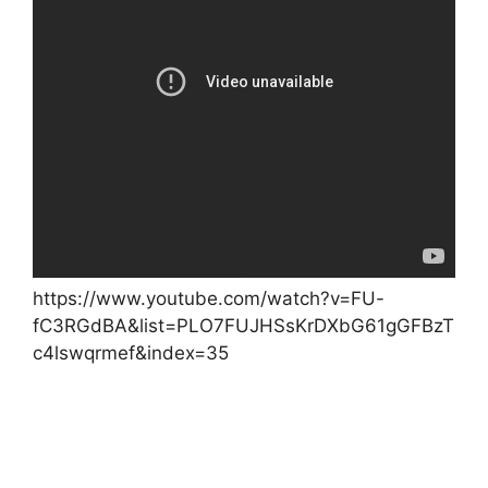
https://www.youtube.com/watch?v=FU-
fC3RGdBA&list=PLO7FUJHSsKrDXbG61gGFBzT
c4lswqrmef&index=35