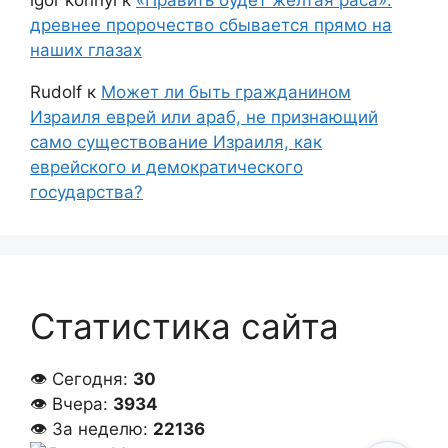
igor konnyi
к
«Править будет желтая раса»:
древнее пророчество сбывается прямо на
наших глазах
Rudolf
к
Может ли быть гражданином
Израиля еврей или араб, не признающий
само существование Израиля, как
еврейского и демократического
государства?
Статистика сайта
👁 Сегодня:
30
👁 Вчера:
3934
👁 За неделю:
22136