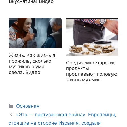
Вкуснятина! Видео
Жизнь. Как жизнь я
прожила, сколько
Средиземноморские
мужиков с ума
продукты
свела. Видео
продлевают половую
жизнь мужчин
Рубрики
Основная
«Это — партизанская война». Европейцы,
стоящие на стороне Израиля, создали