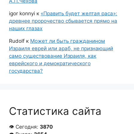
А.П.Чехова
igor konnyi
к
«Править будет желтая раса»:
древнее пророчество сбывается прямо на
наших глазах
Rudolf
к
Может ли быть гражданином
Израиля еврей или араб, не признающий
само существование Израиля, как
еврейского и демократического
государства?
Статистика сайта
👁 Сегодня:
3870