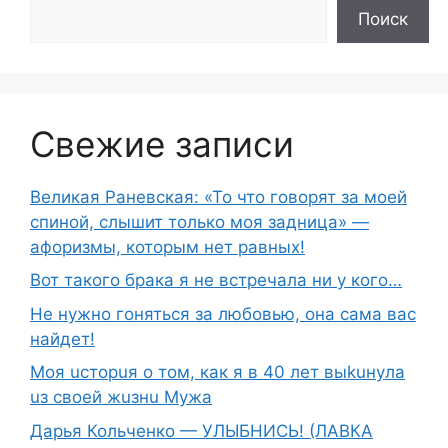
Поиск
Свежие записи
Великая Раневская: «То что говорят за моей
спиной, слышит только моя задница» —
афоризмы, которым нет равных!
Вот такого брака я не встречала ни у кого…
Не нужно гоняться за любовью, она сама вас
найдет!
Moя ucтopuя о том, как я в 40 лет выkuнyлa
uз свoeй жuзнu Myжа
Дарья Кольченко — УЛЫБНИСЬ! (ЛАВКА