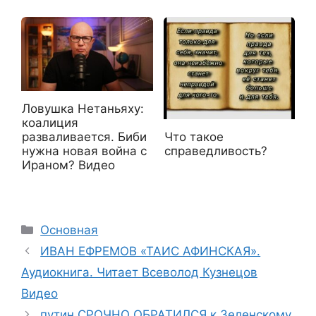
Ловушка Нетаньяху:
коалиция
Что такое
разваливается. Биби
справедливость?
нужна новая война с
Ираном? Видео
Рубрики
Основная
ИВАН ЕФРЕМОВ «ТАИС АФИНСКАЯ».
Аудиокнига. Читает Всеволод Кузнецов
Видео
путин СРОЧНО ОБРАТИЛСЯ к Зеленскому.