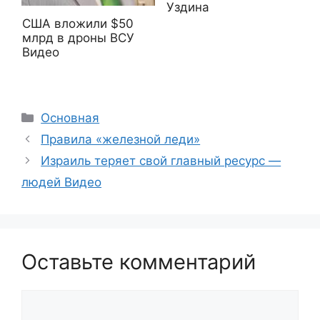
Уздина
США вложили $50
млрд в дроны ВСУ
Видео
Рубрики
Основная
Правила «железной леди»
Израиль теряет свой главный ресурс —
людей Видео
Оставьте комментарий
Комментарий