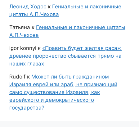
Леонид Ходос
к
Гениальные и лаконичные
цитаты А.П.Чехова
Татьяна
к
Гениальные и лаконичные цитаты
А.П.Чехова
igor konnyi
к
«Править будет желтая раса»:
древнее пророчество сбывается прямо на
наших глазах
Rudolf
к
Может ли быть гражданином
Израиля еврей или араб, не признающий
само существование Израиля, как
еврейского и демократического
государства?