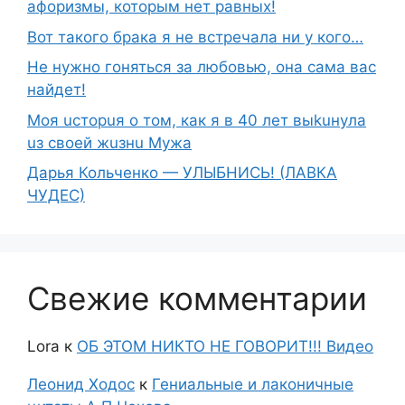
афоризмы, которым нет равных!
Вот такого брака я не встречала ни у кого…
Не нужно гоняться за любовью, она сама вас
найдет!
Moя ucтopuя о том, как я в 40 лет выkuнyлa
uз свoeй жuзнu Myжа
Дарья Кольченко — УЛЫБНИСЬ! (ЛАВКА
ЧУДЕС)
Свежие комментарии
Lora
к
ОБ ЭТОМ НИКТО НЕ ГОВОРИТ!!! Видео
Леонид Ходос
к
Гениальные и лаконичные