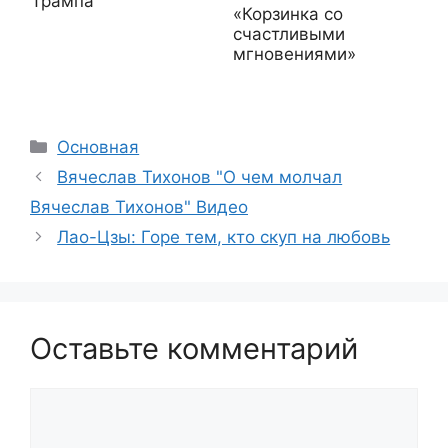
Трампа
«Корзинка со
счастливыми
мгновениями»
Рубрики
Основная
Вячеслав Тихонов "О чем молчал
Вячеслав Тихонов" Видео
Лао-Цзы: Горе тем, кто скуп на любовь
Оставьте комментарий
Комментарий