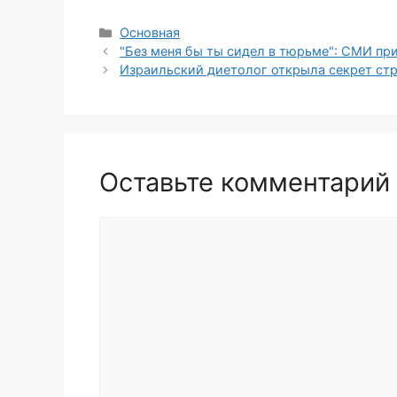
Рубрики
Основная
"Без меня бы ты сидел в тюрьме": СМИ пр
Израильский диетолог открыла секрет ст
Оставьте комментарий
Комментарий