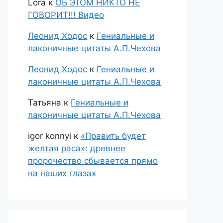
Lora
к
ОБ ЭТОМ НИКТО НЕ
ГОВОРИТ!!! Видео
Леонид Ходос
к
Гениальные и
лаконичные цитаты А.П.Чехова
Леонид Ходос
к
Гениальные и
лаконичные цитаты А.П.Чехова
Татьяна
к
Гениальные и
лаконичные цитаты А.П.Чехова
igor konnyi
к
«Править будет
желтая раса»: древнее
пророчество сбывается прямо
на наших глазах