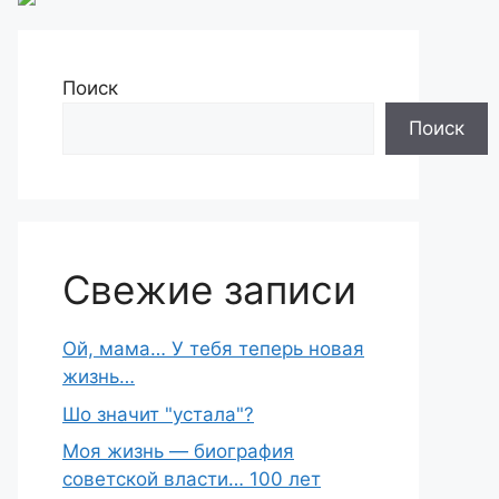
Поиск
Поиск
Свежие записи
Ой, мама… У тебя теперь новая
жизнь…
Шо знaчит "устaла"?
Моя жизнь — биография
советской власти… 100 лет