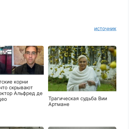
источник
тские корни
 что скрывают
октор Альфред де
Трагическая судьба Вии
део
Артмане