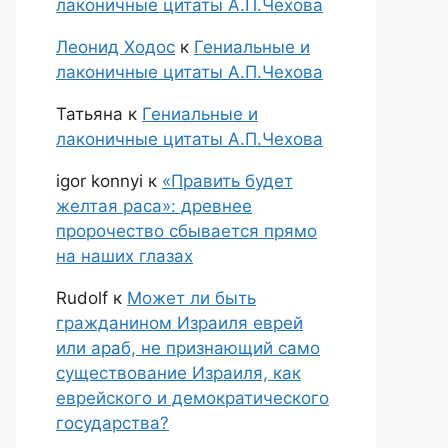
лаконичные цитаты А.П.Чехова
Леонид Ходос
к
Гениальные и
лаконичные цитаты А.П.Чехова
Татьяна
к
Гениальные и
лаконичные цитаты А.П.Чехова
igor konnyi
к
«Править будет
желтая раса»: древнее
пророчество сбывается прямо
на наших глазах
Rudolf
к
Может ли быть
гражданином Израиля еврей
или араб, не признающий само
существование Израиля, как
еврейского и демократического
государства?