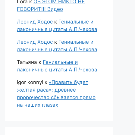
Lora
к
ОБ ЭТОМ НИКТО НЕ
ГОВОРИТ!!! Видео
Леонид Ходос
к
Гениальные и
лаконичные цитаты А.П.Чехова
Леонид Ходос
к
Гениальные и
лаконичные цитаты А.П.Чехова
Татьяна
к
Гениальные и
лаконичные цитаты А.П.Чехова
igor konnyi
к
«Править будет
желтая раса»: древнее
пророчество сбывается прямо
на наших глазах