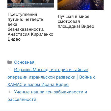
Преступления
Лучшая в мире
путина: четверть
смотровая
века
площадка! Видео
безнаказанности.
Анастасия Кириленко
Видео
Рубрики
Основная
Израиль Моссад: история и тайные
операции израильской разведки | Война с
ХАМАС и взлом Ирана Видео
Ученые нашли ген забывчивости и
рассеянности