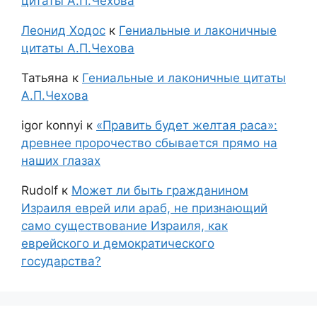
цитаты А.П.Чехова
Леонид Ходос
к
Гениальные и лаконичные
цитаты А.П.Чехова
Татьяна
к
Гениальные и лаконичные цитаты
А.П.Чехова
igor konnyi
к
«Править будет желтая раса»:
древнее пророчество сбывается прямо на
наших глазах
Rudolf
к
Может ли быть гражданином
Израиля еврей или араб, не признающий
само существование Израиля, как
еврейского и демократического
государства?