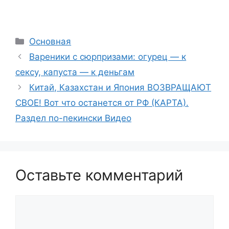
Рубрики
Основная
Вареники с сюрпризами: огурец — к
сексу, капуста — к деньгам
Китай, Казахстан и Япония ВОЗВРАЩАЮТ
СВОЕ! Вот что останется от РФ (КАРТА).
Раздел по-пекински Видео
Оставьте комментарий
Комментарий