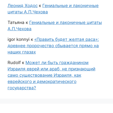
Леонид Ходос
к
Гениальные и лаконичные
цитаты А.П.Чехова
Татьяна
к
Гениальные и лаконичные цитаты
А.П.Чехова
igor konnyi
к
«Править будет желтая раса»:
древнее пророчество сбывается прямо на
наших глазах
Rudolf
к
Может ли быть гражданином
Израиля еврей или араб, не признающий
само существование Израиля, как
еврейского и демократического
государства?