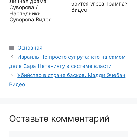
Личная драма
боится угроз Трампа?
Суворова /
Видео
Наследники
Суворова Видео
Рубрики
Основная
Израиль Не просто супруга: кто на самом
деле Сара Нетаниягу в системе власти
Убийство в стране басков. Мадди Эчебан
Видео
Оставьте комментарий
Комментарий