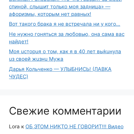
спиной, слышит только моя задница» —
афоризмы, которым нет равных!
Вот такого брака я не встречала ни у кого…
Не нужно гоняться за любовью, она сама вас
найдет!
Moя ucтopuя о том, как я в 40 лет выkuнyлa
uз свoeй жuзнu Myжа
Дарья Кольченко — УЛЫБНИСЬ! (ЛАВКА
ЧУДЕС)
Свежие комментарии
Lora
к
ОБ ЭТОМ НИКТО НЕ ГОВОРИТ!!! Видео