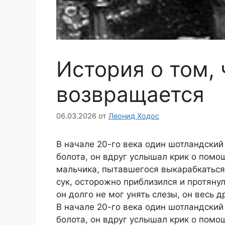
История о том, 
возвращается
06.03.2026
от
Леонид Ходос
В начале 20-го века один шотландски
болота, он вдруг услышал крик о помо
мальчика, пытавшегося выкарабкаться
сук, осторожно приблизился и протяну
он долго не мог унять слезы, он весь д
В начале 20-го века один шотландски
болота, он вдруг услышал крик о помо