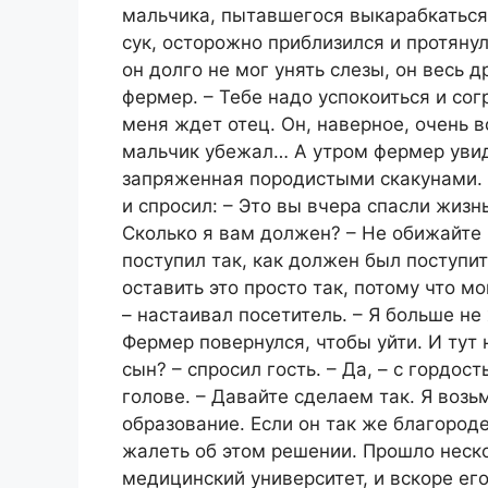
мальчика, пытавшегося выкарабкаться
сук, осторожно приблизился и протяну
он долго не мог унять слезы, он весь д
фермер. – Тебе надо успокоиться и согр
меня ждет отец. Он, наверное, очень в
мальчик убежал… А утром фермер увиде
запряженная породистыми скакунами.
и спросил: – Это вы вчера спасли жизнь
Сколько я вам должен? – Не обижайте 
поступил так, как должен был поступит
оставить это просто так, потому что м
– настаивал посетитель. – Я больше не 
Фермер повернулся, чтобы уйти. И тут
сын? – спросил гость. – Да, – с гордо
голове. – Давайте сделаем так. Я возь
образование. Если он так же благороден
жалеть об этом решении. Прошло неско
медицинский университет, и вскоре его