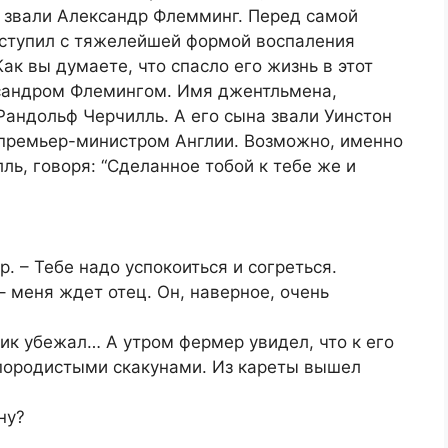
о звали Александр Флемминг. Перед самой
поступил с тяжелейшей формой воспаления
ак вы думаете, что спасло его жизнь в этот
ксандром Флемингом. Имя джентльмена,
андольф Черчилль. А его сына звали Уинстон
 премьер-министром Англии. Возможно, именно
ль, говоря: “Сделанное тобой к тебе же и
р. – Тебе надо успокоиться и согреться.
 – меня ждет отец. Он, наверное, очень
ик убежал… А утром фермер увидел, что к его
породистыми скакунами. Из кареты вышел
ну?