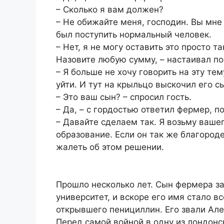
– Сколько я вам должен?
– Не обижайте меня, господин. Вы мне
был поступить нормальный человек.
– Нет, я не могу оставить это просто т
Назовите любую сумму, – настаивал по
– Я больше не хочу говорить на эту те
уйти. И тут на крыльцо выскочил его с
– Это ваш сын? – спросил гость.
– Да, – с гордостью ответил фермер, п
– Давайте сделаем так. Я возьму вашег
образование. Если он так же благороден
жалеть об этом решении.
Прошло несколько лет. Сын фермера з
университет, и вскоре его имя стало в
открывшего пенициллин. Его звали Ал
Перед самой войной в одну из лондон