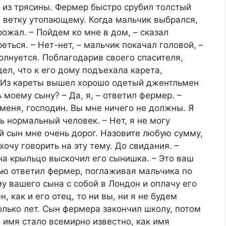
 из трясины. Фермер быстро срубил толстый
л ветку утопающему. Когда мальчик выбрался,
рожал. – Пойдем ко мне в дом, – сказал
еться. – Нет-нет, – мальчик покачал головой, –
олнуется. Поблагодарив своего спасителя,
л, что к его дому подъехала карета,
 Из кареты вышел хорошо одетый джентльмен
 моему сыну? – Да, я, – ответил фермер. –
меня, господин. Вы мне ничего не должны. Я
ь нормальный человек. – Нет, я не могу
ой сын мне очень дорог. Назовите любую сумму,
хочу говорить на эту тему. До свидания. –
 на крыльцо выскочил его сынишка. – Это ваш
стью ответил фермер, поглаживая мальчика по
му вашего сына с собой в Лондон и оплачу его
, как и его отец, то ни вы, ни я не будем
лько лет. Сын фермера закончил школу, потом
 имя стало всемирно известно, как имя