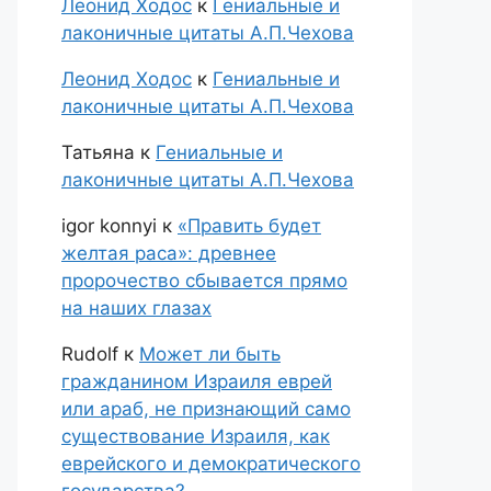
Леонид Ходос
к
Гениальные и
лаконичные цитаты А.П.Чехова
Леонид Ходос
к
Гениальные и
лаконичные цитаты А.П.Чехова
Татьяна
к
Гениальные и
лаконичные цитаты А.П.Чехова
igor konnyi
к
«Править будет
желтая раса»: древнее
пророчество сбывается прямо
на наших глазах
Rudolf
к
Может ли быть
гражданином Израиля еврей
или араб, не признающий само
существование Израиля, как
еврейского и демократического