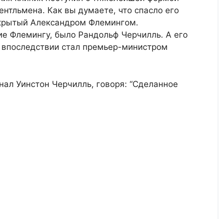
ентльмена. Как вы думаете, что спасло его
открытый Александром Флемингом.
е Флемингу, было Рандольф Черчилль. А его
й впоследствии стал премьер-министром
ал Уинстон Черчилль, говоря: “Сделанное