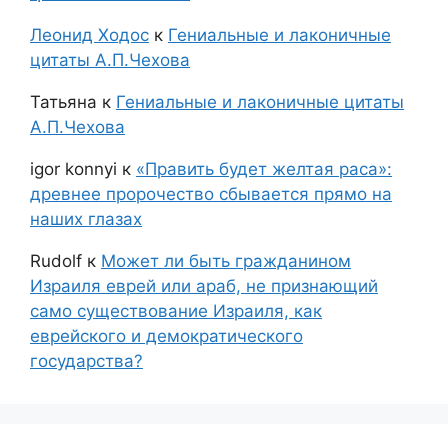
Леонид Ходос
к
Гениальные и лаконичные
цитаты А.П.Чехова
Татьяна
к
Гениальные и лаконичные цитаты
А.П.Чехова
igor konnyi
к
«Править будет желтая раса»:
древнее пророчество сбывается прямо на
наших глазах
Rudolf
к
Может ли быть гражданином
Израиля еврей или араб, не признающий
само существование Израиля, как
еврейского и демократического
государства?